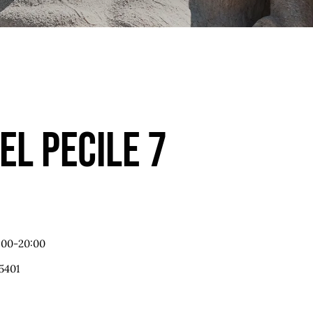
el Pecile 7
7:00-20:00
5401