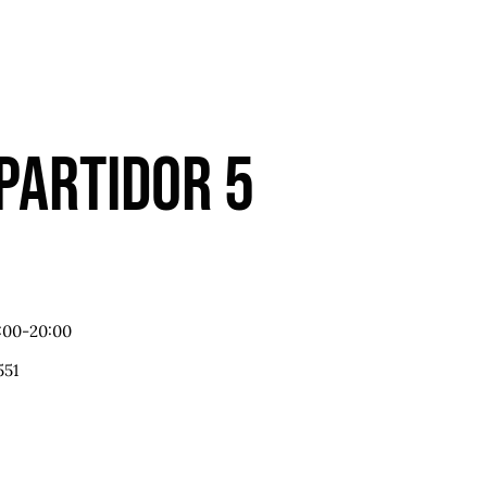
 Partidor 5
5:00-20:00
551