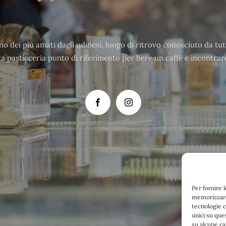
no dei più amati dagli udinesi, luogo di ritrovo conosciuto da tutt
a pasticceria punto di riferimento per bere un caffè e incontrar
Per fornire 
memorizzare 
tecnologie c
unici su que
su alcune ca