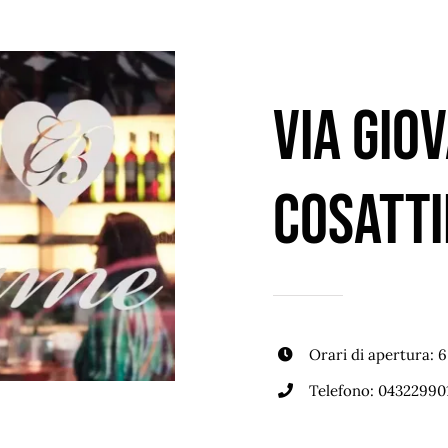
Via Gio
Cosatti
Orari di apertura: 
Telefono:
04322990