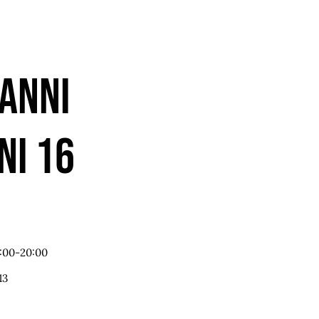
vanni
ni 16
6:00-20:00
13